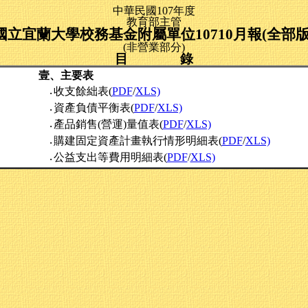
中華民國107年度
教育部主管
國立宜蘭大學校務基金附屬單位10710月報(全部版
(非營業部分)
目 錄
壹、主要表
收支餘絀表(
PDF
/
XLS)
‧
資產負債平衡表(
PDF
/
XLS)
‧
產品銷售(營運)量值表(
PDF
/
XLS)
‧
購建固定資產計畫執行情形明細表(
PDF
/
XLS)
‧
公益支出等費用明細表(
PDF
/
XLS)
‧